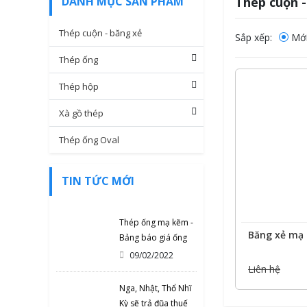
DANH MỤC SẢN PHẨM
Thép cuộn -
Thép cuộn - băng xẻ
Sắp xếp:
Mới
Thép ống
Thép hộp
Xà gồ thép
Thép ống Oval
TIN TỨC MỚI
Thép ống mạ kẽm -
Băng xẻ mạ
Bảng báo giá ống
thép mạ kẽm 190
09/02/2022
mới nhất
Liên hệ
Nga, Nhật, Thổ Nhĩ
Kỳ sẽ trả đũa thuế