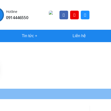
Hotline
0914446550
Tin tức
Liên hệ