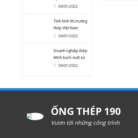
thép của Mỹ
04/01/2022
Tình hình thị trường
thép Việt Nam
tháng 11/2021 và
04/01/2022
XEM C
11 tháng đầu năm
2021
Doanh nghiệp thép:
Minh bạch xuất xứ
sản phẩm để hợp
04/01/2022
tác lâu dài với Hoa
Kỳ
ỐNG THÉP 190
Vươn tới những công trình