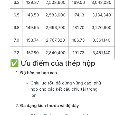
6.3
139.37
2,508,660
169.06
3,043,080
6.5
143.50
2,583,000
174.13
3,134,340
6.8
149.65
2,693,700
181.70
3,270,600
7.0
153.74
2,767,320
186.73
3,361,140
7.2
157.80
2,840,400
191.73
3,451,140
✅ Ưu điểm của thép hộp
Độ bền cơ học cao
Chịu lực tốt, độ cứng vững cao, phù
hợp cho các kết cấu chịu tải trọng
lớn.
Đa dạng kích thước và độ dày