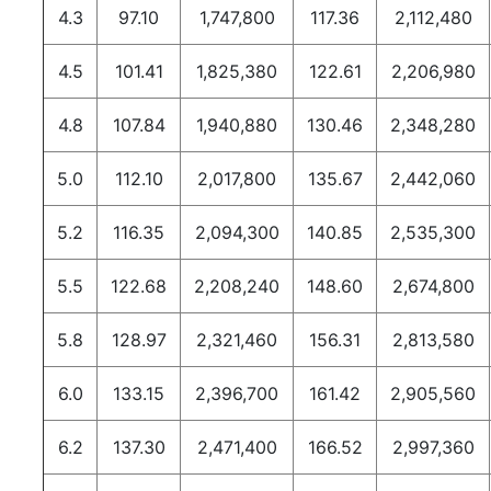
4.3
97.10
1,747,800
117.36
2,112,480
4.5
101.41
1,825,380
122.61
2,206,980
4.8
107.84
1,940,880
130.46
2,348,280
5.0
112.10
2,017,800
135.67
2,442,060
5.2
116.35
2,094,300
140.85
2,535,300
5.5
122.68
2,208,240
148.60
2,674,800
5.8
128.97
2,321,460
156.31
2,813,580
6.0
133.15
2,396,700
161.42
2,905,560
6.2
137.30
2,471,400
166.52
2,997,360