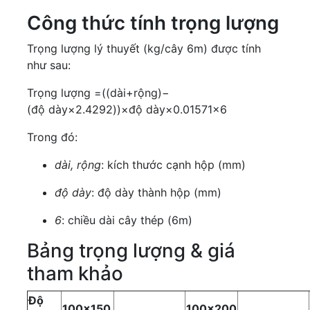
Công thức tính trọng lượng
Trọng lượng lý thuyết (kg/cây 6m) được tính
như sau:
Trọng lượng =((dài+rộng)−
(độ dày×2.4292))×độ dày×0.01571×6
Trong đó:
dài, rộng
: kích thước cạnh hộp (mm)
độ dày
: độ dày thành hộp (mm)
6
: chiều dài cây thép (6m)
Bảng trọng lượng & giá
tham khảo
Độ
100x150
100x200