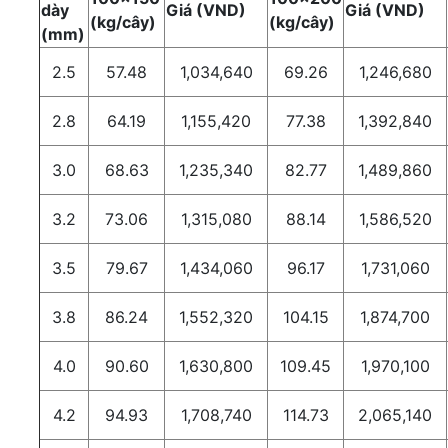
dày
Giá (VND)
Giá (VND)
(kg/cây)
(kg/cây)
(mm)
2.5
57.48
1,034,640
69.26
1,246,680
2.8
64.19
1,155,420
77.38
1,392,840
3.0
68.63
1,235,340
82.77
1,489,860
3.2
73.06
1,315,080
88.14
1,586,520
3.5
79.67
1,434,060
96.17
1,731,060
3.8
86.24
1,552,320
104.15
1,874,700
4.0
90.60
1,630,800
109.45
1,970,100
4.2
94.93
1,708,740
114.73
2,065,140