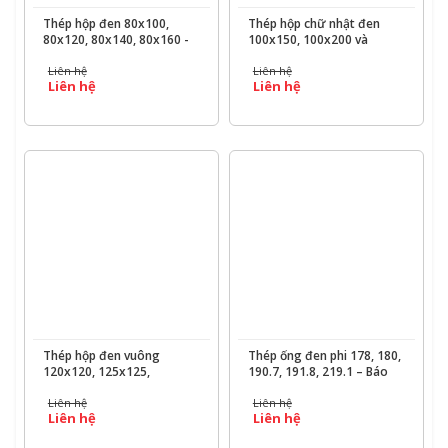
Thép hộp đen 80x100,
Thép hộp chữ nhật đen
80x120, 80x140, 80x160 -
100x150, 100x200 và
Báo giá & Quy cách chi tiết
150x200 – Báo giá & Quy
Liên hệ
Liên hệ
– Ống Thép 190
cách chi tiết – Ống Thép
Liên hệ
Liên hệ
190
XEM CHI TIẾT
XEM CHI TIẾT
Thép hộp đen vuông
Thép ống đen phi 178, 180,
120x120, 125x125,
190.7, 191.8, 219.1 – Báo
140x140, 150x150 mm
giá & Quy cách chi tiết –
Liên hệ
Liên hệ
Ống Thép 190
Liên hệ
Liên hệ