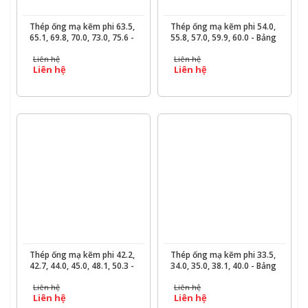
Thép ống mạ kẽm phi 63.5,
Thép ống mạ kẽm phi 54.0,
65.1, 69.8, 70.0, 73.0, 75.6 -
55.8, 57.0, 59.9, 60.0 - Bảng
Bảng quy cách trọng lượng
quy cách trọng lượng &
Liên hệ
Liên hệ
& báo giá chi tiết - Ống
báo giá chi tiết - Ống Thép
Liên hệ
Liên hệ
Thép 190
190
XEM CHI TIẾT
XEM CHI TIẾT
Thép ống mạ kẽm phi 42.2,
Thép ống mạ kẽm phi 33.5,
42.7, 44.0, 45.0, 48.1, 50.3 -
34.0, 35.0, 38.1, 40.0 - Bảng
Bảng quy cách trọng lượng
quy cách trọng lượng &
Liên hệ
Liên hệ
& báo giá chi tiết - Ống
báo giá chi tiết - Ống Thép
Liên hệ
Liên hệ
Thép 190
190