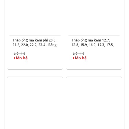
XEM CHI TIẾT
XEM CHI TIẾT
Thép ống mạ kẽm phi 20.0,
Thép ống mạ kẽm 12.7,
21.2, 22.0, 22.2, 23.4 - Bảng
13.8, 15.9, 16.0, 17.3, 17.5,
quy cách trọng lượng &
18.0, 18.7, 19.1 - Bảng
Liên hệ
Liên hệ
báo giá chi tiết - Ống Thép
Trọng Lượng & Báo Giá
Liên hệ
Liên hệ
190
Ống Thép Mạ Kẽm - Ống
Thép 190
XEM CHI TIẾT
XEM CHI TIẾT