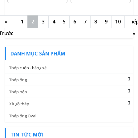
«
1
2
3
4
5
6
7
8
9
10
Tiế
Trước
»
XEM CHI TIẾT
XEM CHI TIẾT
DANH MỤC SẢN PHẨM
Thép cuộn - băng xẻ
Thép ống
Thép hộp
Xà gồ thép
Thép ống Oval
TIN TỨC MỚI