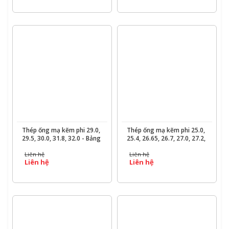
XEM CHI TIẾT
XEM CHI TIẾT
Thép ống mạ kẽm phi 29.0,
Thép ống mạ kẽm phi 25.0,
29.5, 30.0, 31.8, 32.0 - Bảng
25.4, 26.65, 26.7, 27.0, 27.2,
quy cách trọng lượng &
28.0 và 28.6 mm - Bảng
Liên hệ
Liên hệ
báo giá chi tiết - Ống Thép
Trọng Lượng & Báo Giá chi
Liên hệ
Liên hệ
190
tiết - Ống Thép 190